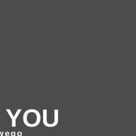
 YOU
owego