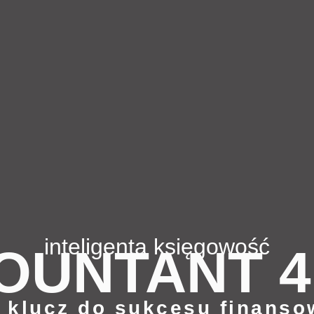
inteligenta księgowość
OUNTANT 4
 klucz do sukcesu finans